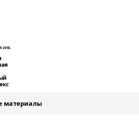
 2018,
я
ная
ый
екс
е материалы