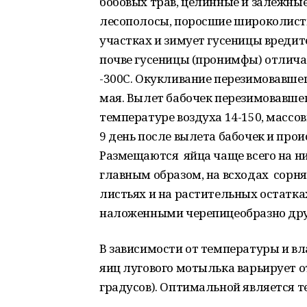
бобовых трав, целинные и залежные
лесополосы, поросшие широколист
участках и зимует гусеницы вредит
почве гусеницы (пронимфы) отлича
-300С. Окукливание перезимовавше
мая. Вылет бабочек перезимовавше
температуре воздуха 14-150, массо
9 день после вылета бабочек и про
Размещаются яйца чаще всего на ни
главным образом, на всходах сорня
листьях и на растительных остатк
наложенными черепицеобразно друг 
В зависимости от температуры и в
яиц лугового мотылька варьирует от 
градусов). Оптимальной является т