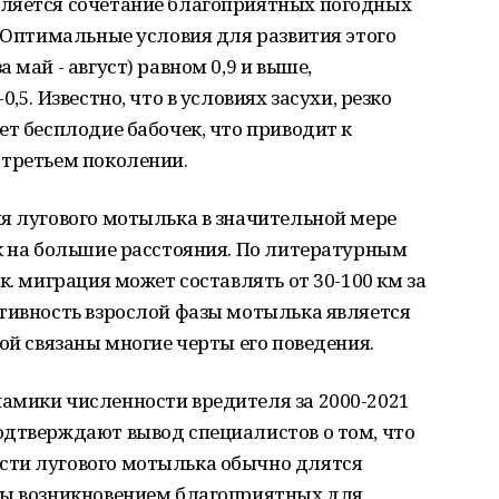
ляется сочетание благоприятных погодных
. Оптимальные условия для развития этого
 май - август) равном 0,9 и выше,
,5. Известно, что в условиях засухи, резко
ет бесплодие бабочек, что приводит к
 третьем поколении.
я лугового мотылька в значительной мере
к на большие расстояния. По литературным
к. миграция может составлять от 30-100 км за
ктивность взрослой фазы мотылька является
ой связаны многие черты его поведения.
амики численности вредителя за 2000-2021
одтверждают вывод специалистов о том, что
сти лугового мотылька обычно длятся
ны возникновением благоприятных для