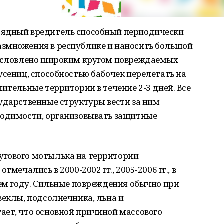
оядный вредитель способный периодически
змножения в республике и наносить большой
бусловлено широким кругом повреждаемых
усениц, способностью бабочек перелетать на
ительные территории в течение 2-3 дней. Все
ударственные структуры вести за ним
ходимости, организовывать защитные
угового мотылька на территории
мечались в 2000-2002 гг., 2005-2006 гг., в
нем году. Сильные повреждения обычно при
веклы, подсолнечника, льна и
ает, что основной причиной массового