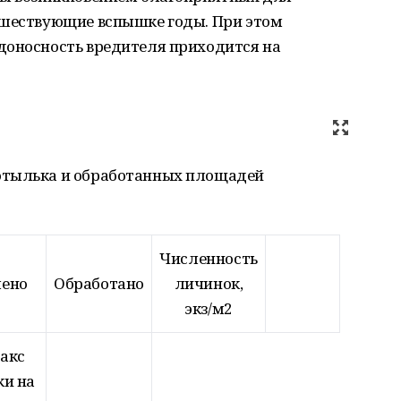
дшествующие вспышке годы. При этом
доносность вредителя приходится на
отылька и обработанных площадей
Численность
лено
Обработано
личинок,
экз/м2
макс
ки на