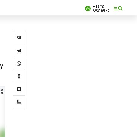
+19 °С
Облачно
у