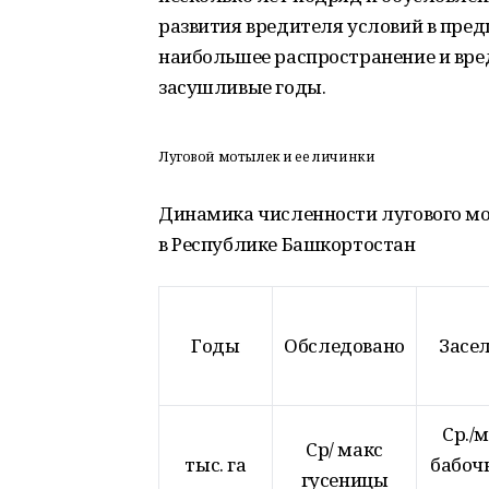
развития вредителя условий в пре
наибольшее распространение и вре
засушливые годы.
Луговой мотылек и ее личинки
Динамика численности лугового м
в Республике Башкортостан
Годы
Обследовано
Засе
Ср./
Ср/ макс
тыс. га
бабоч
гусеницы