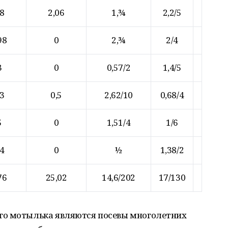
98
2,06
1,¾
2,2/5
98
0
2,¾
2/4
3
0
0,57/2
1,4/5
23
0,5
2,62/10
0,68/4
5
0
1,51/4
1/6
24
0
½
1,38/2
76
25,02
14,6/202
17/130
го мотылька являются посевы многолетних