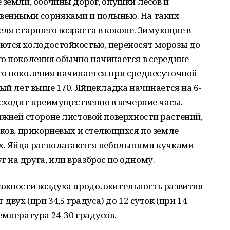
 земли, обочины дорог, опушки лесов и
венными сорняками и полынью. На таких
еля старшего возраста в коконе. Зимующие в
ются холодостойкостью, переносят морозы до
го поколения обычно начинается в середине
го поколения начинается при среднесуточной
вый лет выше 170. Яйцекладка начинается на 6-
исходит преимущественно в вечерние часы.
жней стороне листовой поверхности растений,
ков, прикорневых и стелющихся по земле
ах. Яйца располагаются небольшими кучками
на друга, или вразброс по одному.
лажности воздуха продолжительность развития
двух (при 34,5 градуса) до 12 суток (при 14
емпература 24-30 градусов.