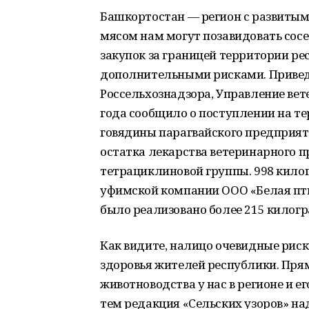
Башкортостан — регион с развитым 
мясом нам могут позавидовать сосе
закупок за границей территории ре
дополнительными рисками. Привед
Россельхознадзора, Управление вет
года сообщило о поступлении на т
говядины парагвайского предприяти
остатка лекарства ветеринарного 
тетрациклиновой группы. 998 килог
уфимской компании ООО «Белая птиц
было реализовано более 215 килог
Как видите, налицо очевидные риск
здоровья жителей республики. Пря
животноводства у нас в регионе и е
тем редакция «Сельских узоров» на