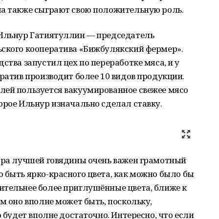
ла также сыграют свою положительную роль.
 Ильнур Гатиятуллин — председатель
ьского кооператива «Бижбулякский фермер».
ства запустил цех по переработке мяса, и у
ератив производит более 10 видов продукции.
лей пользуется вакуумированное свежее мясо
орое Ильнур изначально сделал ставку.
бора лучшей говядины очень важен грамотный
 быть ярко-красного цвета, как можно было бы
ительнее более приглушённые цвета, ближе к
м оно вполне может быть, поскольку,
о будет вполне достаточно. Интересно, что если