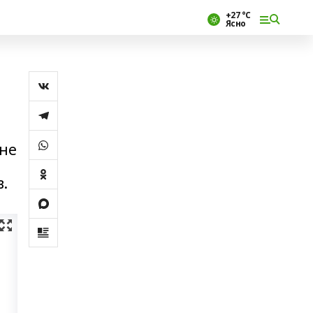
+27 °С
Ясно
 не
.