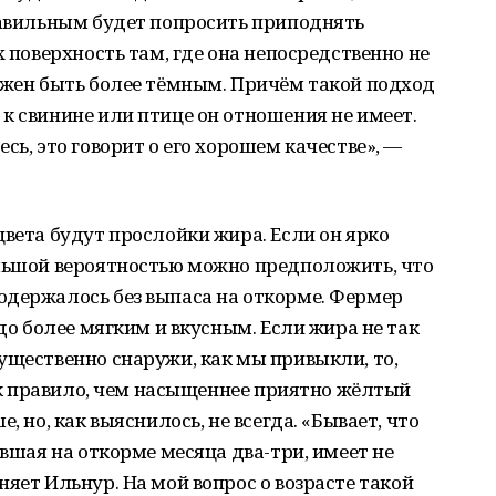
равильным будет попросить приподнять
х поверхность там, где она непосредственно не
лжен быть более тёмным. Причём такой подход
к свинине или птице он отношения не имеет.
сь, это говорит о его хорошем качестве», —
цвета будут прослойки жира. Если он ярко
ольшой вероятностью можно предположить, что
одержалось без выпаса на откорме. Фермер
здо более мягким и вкусным. Если жира не так
ущественно снаружи, как мы привыкли, то,
Как правило, чем насыщеннее приятно жёлтый
, но, как выяснилось, не всегда. «Бывает, что
явшая на откорме месяца два-три, имеет не
яет Ильнур. На мой вопрос о возрасте такой