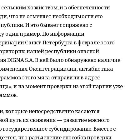
сельским хозяйством, и в обеспеченности
ди, что не отменяет необходимости его
спублики. И это бывает сопряжено с
у один пример. По информации
еринарии Санкт-Петербурга в феврале этого
ерриторию нашей республики опасной
я DIGNA S.A. В ней было обнаружено наличие
применения Окситетрациклин, антибиотика
раммов этого мяса отправили в адрес
а», и на момент проверки из этой партии уже
раммов.
и, которые непосредственно касаются
мой путь их снижения — развитие мясного
го государственное субсидирование. Вместе с
деется, что разъяснение способов проверки