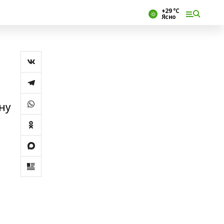
+29 °С
Ясно
ну