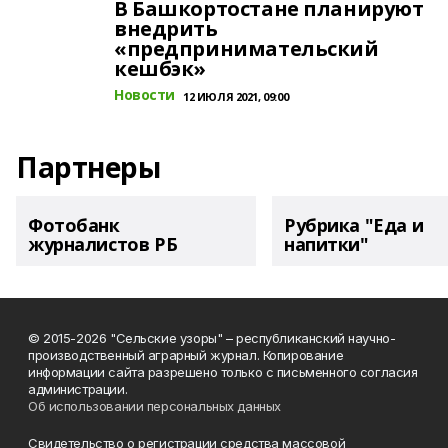
В Башкортостане планируют
внедрить
«предпринимательский
кешбэк»
Новости
12 ИЮЛЯ 2021, 09:00
Партнеры
Фотобанк
Рубрика "Еда и
журналистов РБ
напитки"
© 2015-2026 "Сельские узоры" – республиканский научно-
производственный аграрный журнал. Копирование
информации сайта разрешено только с письменного согласия
администрации.
Об использовании персональных данных
Свидетельство о регистрации средства массовой