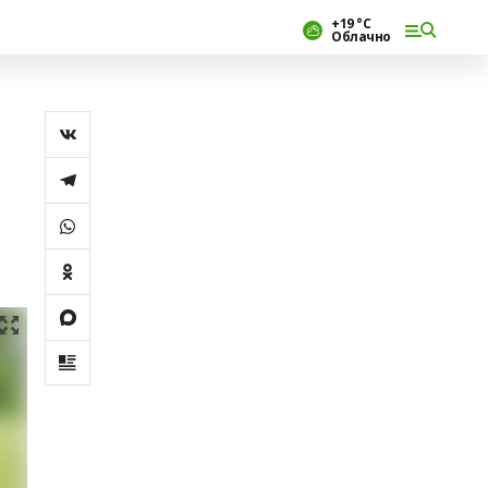
+19 °С
Облачно