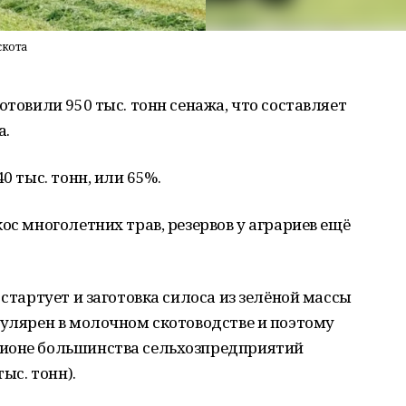
скота
отовили 950 тыс. тонн сенажа, что составляет
а.
0 тыс. тонн, или 65%.
ос многолетних трав, резервов у аграриев ещё
 стартует и заготовка силоса из зелёной массы
пулярен в молочном скотоводстве и поэтому
ционе большинства сельхозпредприятий
ыс. тонн).