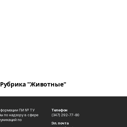
Рубрика "Животные"
информации ПИ № ТУ
Телефон
ы по надзору в сфере
(347) 292-77-80
уникаций по
Эл. почта