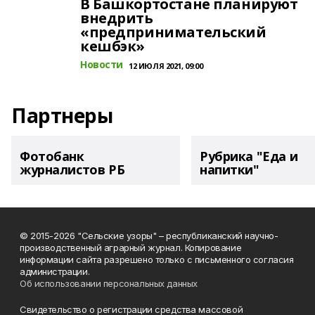
В Башкортостане планируют
внедрить
«предпринимательский
кешбэк»
Новости
12 ИЮЛЯ 2021, 09:00
Партнеры
Фотобанк
Рубрика "Еда и
журналистов РБ
напитки"
© 2015-2026 "Сельские узоры" – республиканский научно-
производственный аграрный журнал. Копирование
информации сайта разрешено только с письменного согласия
администрации.
Об использовании персональных данных
Свидетельство о регистрации средства массовой