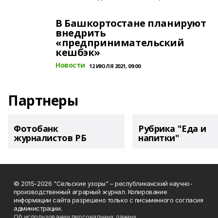
В Башкортостане планируют
внедрить
«предпринимательский
кешбэк»
Новости
12 ИЮЛЯ 2021, 09:00
Партнеры
Фотобанк
Рубрика "Еда и
журналистов РБ
напитки"
© 2015-2026 "Сельские узоры" – республиканский научно-
производственный аграрный журнал. Копирование
информации сайта разрешено только с письменного согласия
администрации.
Об использовании персональных данных