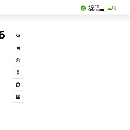
+23 °С
Облачно
6