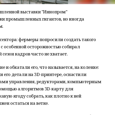
ленной выставки "Иннопром"
ки промышленных гигантов, но иногда
м.
 сектора: фермеры попросили создать такого
о с особенной осторожностью собирал
сезон кадров часто не хватает.
и обкатали его, что называется, на коленке:
и его детали на 3D-принтере, оснастили
ами управления, редукторами, компьютерным
помощью алгоритмов 3D-карту для
акую ягоду собрать, как плотно к ней
жен остаться на ветке.