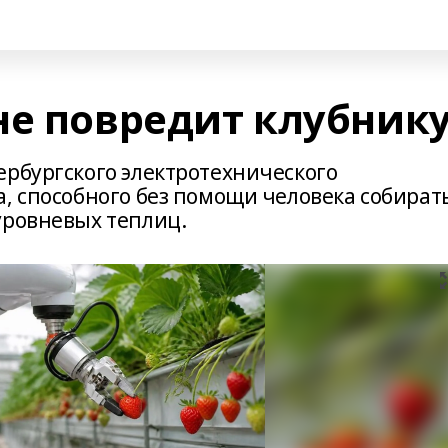
не повредит клубник
ербургского электротехнического
а, способного без помощи человека собират
уровневых теплиц.