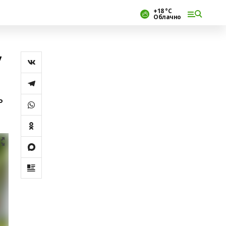
+18 °С
Облачно
у
ь