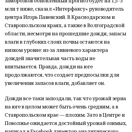
заморозков обновленный прогноз будет на 1,5-3
млн т ниже, сказал «Интерфаксу» руководитель
центра Игорь Павенский. В Краснодарском и
Ставропольском краях, а также в Волгоградской
области, несмотря на прошедшие дожди, запасы
влаги в глубоких слоях почвы остаются на
низком уровне: из-за ливневого характера
дождей значительная часть воды не
впитывается. Правда, дожди на юге
продолжаются, что создает предпосылки для
увеличения запасов влаги, добавляет он.
Дожди все-таки запоздали, так что урожай зерна
на юге в целом может быть очень средним, а в
Ставропольском крае — плохим. Зато в Центре и
Поволжье ожидается достойный урожай озимых,
написал в Facebook директор аналитического