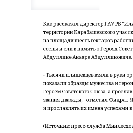
Как рассказал директор ГАУ РБ "Ил
территории Карабашевского участко
на площади шесть гектаров работн
сосны и ели в память о Героях Сове
Абдуллине Анваре Абдуллиновиче.
- Тысячи илишевцев взяли в руки о
показали образцы мужества и геро
Героем Советского Союза, а просла
звания дважды, - отметил Фидрат Я
и прославлять их имена успехами в
(Источник: пресс-служба Минлесхоз