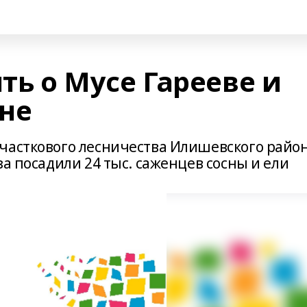
ять о Мусе Гарееве и
не
часткового лесничества Илишевского райо
за посадили 24 тыс. саженцев сосны и ели