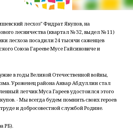
ишевский лесхоз" Фидрат Якупов, на
вого лесничества (квартал № 32, выдел № 11)
ики лесхоза посадили 24 тысячи саженцев
тского Союза Гарееве Мусе Гайсиновиче и
ружие в годы Великой Отечественной войны,
изма. Уроженец района Анвар Абдуллин стал
вленный летчик Муса Гареев удостоился этого
купов. - Мы всегда будем помнить своих героев
 труде и добросовестной службой Родине.
а РБ).