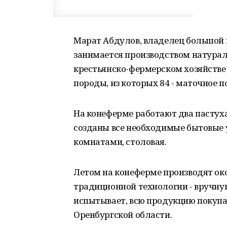
Марат Абдулов, владелец большой
занимается производством натураль
крестьянско-фермерском хозяйстве
породы, из которых 84 - маточное п
На конеферме работают два пастуха
созданы все необходимые бытовые 
комнатами, столовая.
Летом на конеферме производят око
традиционной технологии - вручну
испытывает, всю продукцию покупа
Оренбургской области.