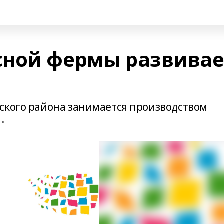
сной фермы развивае
ского района занимается производством
.