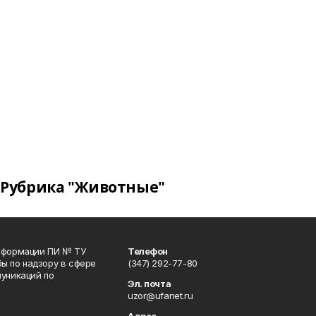
Рубрика "Животные"
информации ПИ № ТУ
Телефон
ы по надзору в сфере
(347) 292-77-80
уникаций по
Эл. почта
uzor@ufanet.ru