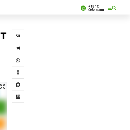
+18 °С
Облачно
т