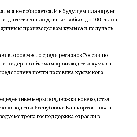
ваться не собирается. И в будущем планирует
ти, довести число дойных кобыл до 100 голов,
одичным производством кумыса и получать
т второе место среди регионов России по
, и лидер по объемам производства кумыса -
сосредоточена почти половина кумысного
рецедентные меры поддержки коневодства.
 коневодства Республики Башкортостан», в
предусмотрена господдержка отрасли в