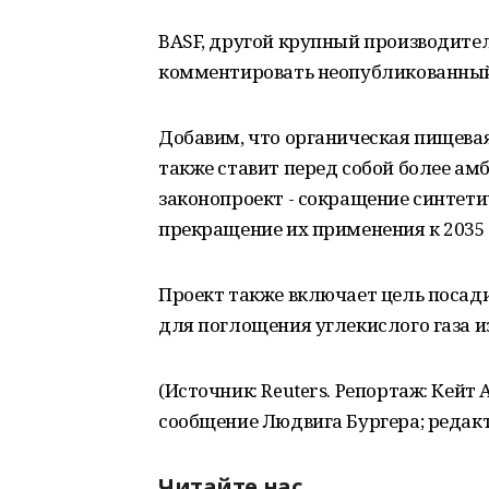
BASF, другой крупный производител
комментировать неопубликованный
Добавим, что органическая пищева
также ставит перед собой более а
законопроект - сокращение синтети
прекращение их применения к 2035 
Проект также включает цель посади
для поглощения углекислого газа и
(Источник: Reuters. Репортаж: Кей
сообщение Людвига Бургера; редакт
Читайте нас