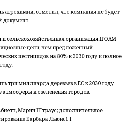
ь агрохимии, отметил, что компания не будет
 документ.
я и сельскохозяйственная организация IFOAM
мбициозные цели, чем предложенный
ческих пестицидов на 80% к 2030 году и полное
году.
ть три миллиарда деревьев в ЕС к 2030 году
з атмосферы и озеленения городов.
т Абнетт, Марин Штраус; дополнительное
ирование Барбара Льюис). l