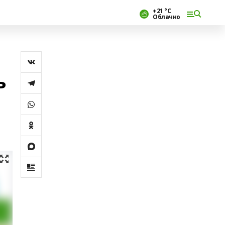
+21 °С
Облачно
ь