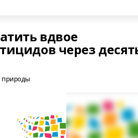
ратить вдвое
тицидов через десят
е природы