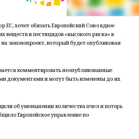
 ЕС, хочет обязать Европейский Союз вдвое
х веществ и пестицидов «высокого риска» к
й на законопроект, который будет опубликован
зывается комментировать неопубликованные
ми документами и могут быть изменены до их
щили об уменьшении количества пчел и потерь
ообщило Европейское управление по