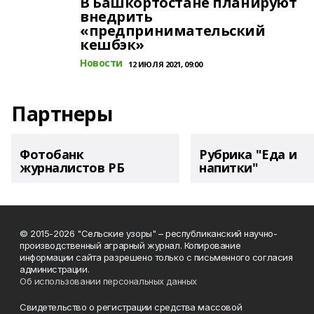
В Башкортостане планируют
внедрить
«предпринимательский
кешбэк»
Новости
12 ИЮЛЯ 2021, 09:00
Партнеры
Фотобанк
Рубрика "Еда и
журналистов РБ
напитки"
© 2015-2026 "Сельские узоры" – республиканский научно-
производственный аграрный журнал. Копирование
информации сайта разрешено только с письменного согласия
администрации.
Об использовании персональных данных
Свидетельство о регистрации средства массовой