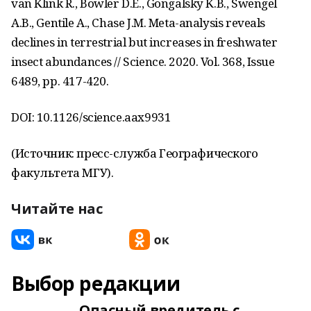
van Klink R., Bowler D.E., Gongalsky K.B., Swengel
A.B., Gentile A., Chase J.M. Meta-analysis reveals
declines in terrestrial but increases in freshwater
insect abundances // Science. 2020. Vol. 368, Issue
6489, pp. 417-420.
DOI: 10.1126/science.aax9931
(Источник: пресс-служба Географического
факультета МГУ).
Читайте нас
Выбор редакции
Опасный вредитель с