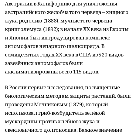
Австралии в Калифорнию для уничтожения
австралийского желобчатого червеца – хищного
жука родолию (1888), мучнистого червеца –
криптолемуса (1892); в начале ХХ века из Европы
и Японии был интродуцирован комплекс
энтомофагов непарного шелкопряда. В
семидесятых годах ХХ века в США из 520 видов
завезённых энтомофагов были
акклиматизированы всего 115 видов.
В России первые исследования, посвященные
биологическим методам защиты растений, были
проведены Мечниковым (1879), который
использовал гриб-возбудитель зелёной
мускардины против хлебного жука и
свекловичного долгоносика. Важное значение