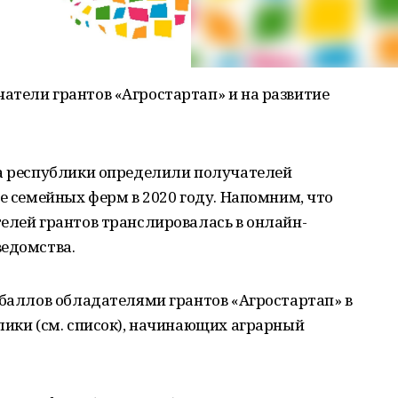
атели грантов «Агростартап» и на развитие
ва республики определили получателей
ие семейных ферм в 2020 году. Напомним, что
елей грантов транслировалась в онлайн-
ведомства.
 баллов обладателями грантов «Агростартап» в
лики (см. список), начинающих аграрный