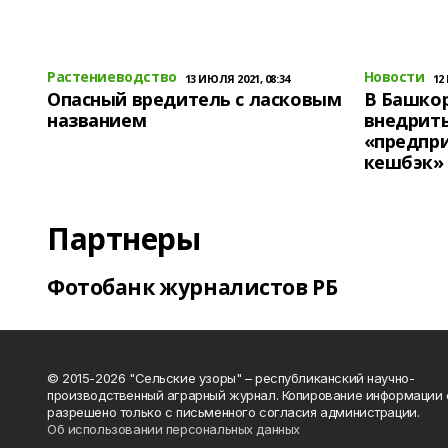
Растениеводство
Новости
13 ИЮЛЯ 2021, 08:34
12
Опасный вредитель с ласковым
В Башко
названием
внедрит
«предпр
кешбэк»
Партнеры
Фотобанк журналистов РБ
© 2015-2026 "Сельские узоры" – республиканский научно-
производственный аграрный журнал. Копирование информации 
разрешено только с письменного согласия администрации.
Об использовании персональных данных