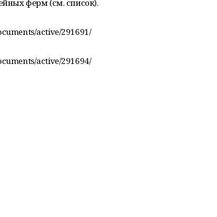
йных ферм (см. список).
documents/active/291691/
documents/active/291694/