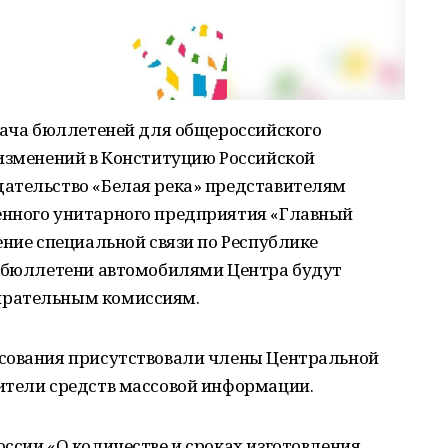
едача бюллетеней для общероссийского
 изменений в Конституцию Российской
ательство «Белая река» представителям
енного унитарного предприятия «Главный
ение специальной связи по Республике
й бюллетени автомобилями Центра будут
ирательным комиссиям.
осования присутствовали члены Центральной
ители средств массовой информации.
ссии «О количестве и сроках изготовления