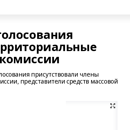
голосования
ерриториальные
 комиссии
лосования присутствовали члены
ссии, представители средств массовой