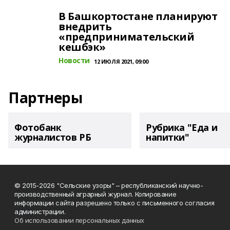
В Башкортостане планируют
внедрить
«предпринимательский
кешбэк»
Новости
12 ИЮЛЯ 2021, 09:00
Партнеры
Фотобанк
Рубрика "Еда и
журналистов РБ
напитки"
© 2015-2026 "Сельские узоры" – республиканский научно-
производственный аграрный журнал. Копирование
информации сайта разрешено только с письменного согласия
администрации.
Об использовании персональных данных