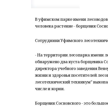
В уфимском парке имени лесоводов
человека растение - борщевик Сосно
Сотрудники Уфимского лесотехниче
- На территории лесопарка имени 
обнаружено два куста борщевика Со
директора учебного заведения Венер
жизни и здоровья посетителей лес
лесотехнический техникум" выкопал
числе и корни.
Борщевик Сосновского - это большое