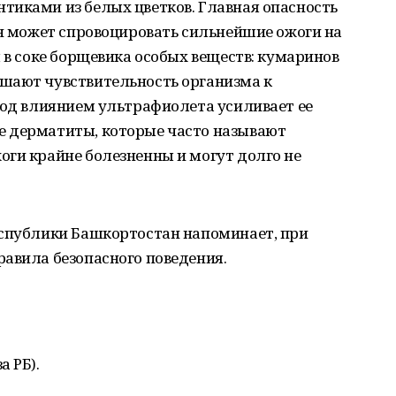
тиками из белых цветков. Главная опасность
он может спровоцировать сильнейшие ожоги на
я в соке борщевика особых веществ: кумаринов
шают чувствительность организма к
под влиянием ультрафиолета усиливает ее
е дерматиты, которые часто называют
оги крайне болезненны и могут долго не
еспублики Башкортостан напоминает, при
авила безопасного поведения.
а РБ).