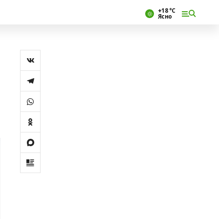
+18 °С
Ясно