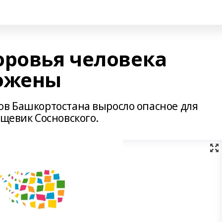
оровья человека
тожены
ов Башкортостана выросло опасное для
рщевик Сосновского.