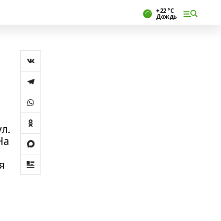
+22 °С
Дождь
л.
На
я