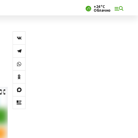
+24 °С
Облачно