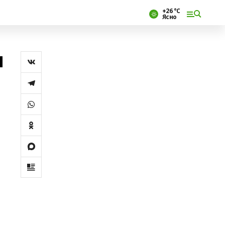
+26 °С
Ясно
м