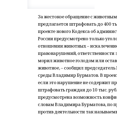
За жестокое обращение с животными
предлагается штрафовать до 400 ты
проекте нового Кодекса об админи
России предусмотрено только уголо
отношении животных – искалечение
правонарушений, ответственности за
морил животное голодом или остави
животное, – сообщил председатель
среды Владимир Бурматов. В проек
если это нарушение не содержит пр
штрафовать граждан до 10 тыс. рубл
предусмотрена возможность конфис
словам Владимира Бурматова, по п
против деятельности так называем