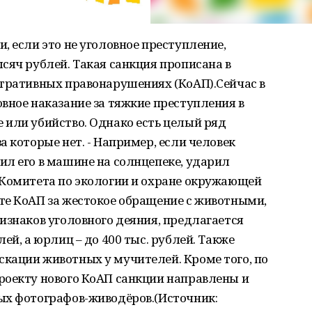
, если это не уголовное преступление,
сяч рублей. Такая санкция прописана в
стративных правонарушениях (КоАП).Сейчас в
вное наказание за тяжкие преступления в
 или убийство. Однако есть целый ряд
 которые нет. - Например, если человек
л его в машине на солнцепеке, ударил
 Комитета по экологии и охране окружающей
те КоАП за жестокое обращение с животными,
изнаков уголовного деяния, предлагается
ей, а юрлиц – до 400 тыс. рублей. Также
кации животных у мучителей. Кроме того, по
роекту нового КоАП санкции направлены и
ых фотографов-живодёров.(Источник: