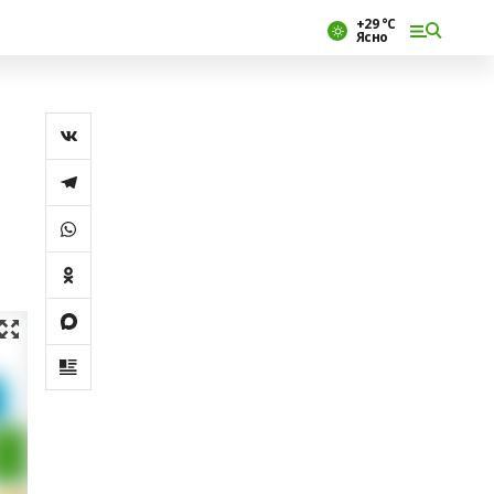
+29 °С
Ясно