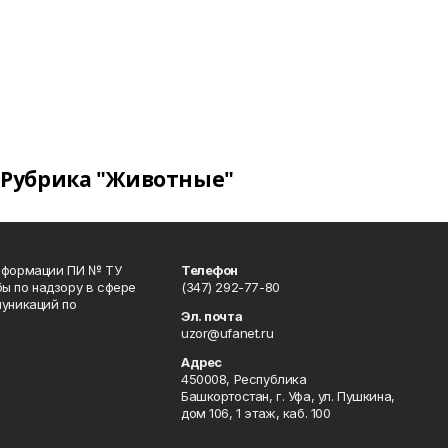
Рубрика "Животные"
информации ПИ № ТУ
Телефон
ы по надзору в сфере
(347) 292-77-80
уникаций по
Эл. почта
uzor@ufanet.ru
Адрес
450008, Республика
Башкортостан, г. Уфа, ул. Пушкина,
дом 106, 1 этаж, каб. 100