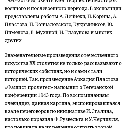
1990–2010-е», охватывает творчество мастеров
военного и послевоенного периода. В экспозиции
представлены работы А. Дейнеки, П. Корина, А.
Пластова, П. Кончаловского, Кукрыниксов, Ю.
Пименова, В. Мухиной, И. Глазунова и многих
других.
Знаменательные произведения отечественного
искусства ХХ столетия не только рассказывают о
исторических событиях, но и сами стали
историей. Так, произведение Аркадия Пластова
«Фашист пролетел» напомнит о Тегеранской
конференции 1943 года. По воспоминаниям
очевидцев, данная картина, экспонировавшаяся
в зале переговоров по инициативе И. Сталина,
настолько поразила Ф. Рузвельта и У. Черчилля,
что повлияла на их решение открыть второй