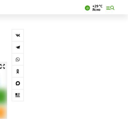
+29 °С
Ясно