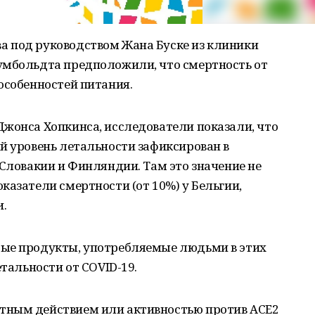
 под руководством Жана Буске из клиники
умбольдта предположили, что смертность от
особенностей питания.
Джонса Хопкинса, исследователи показали, что
й уровень летальности зафиксирован в
 Словакии и Финляндии. Там это значение не
казатели смертности (от 10%) у Бельгии,
.
рые продукты, употребляемые людьми в этих
етальности от COVID-19.
тным действием или активностью против АСЕ2