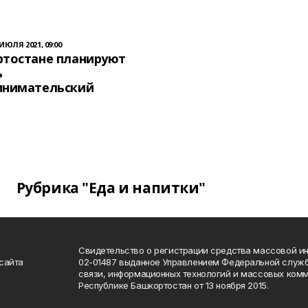
 ИЮЛЯ 2021, 09:00
ртостане планируют
ь
инимательский
Рубрика "Еда и напитки"
Свидетельство о регистрации средства массовой 
сайта
02-01487 выданное Управлением Федеральной служб
связи, информационных технологий и массовых комм
Республике Башкортостан от 13 ноября 2015.