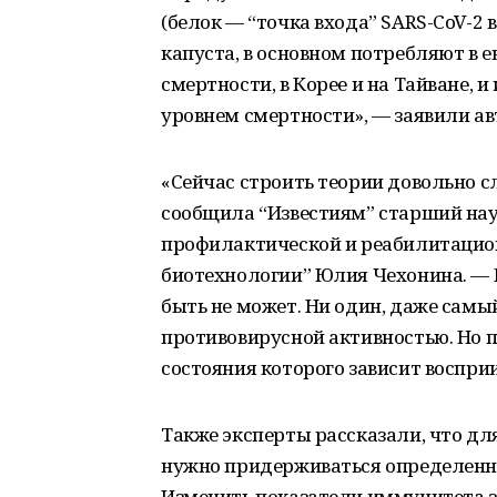
(белок — “точка входа” SARS-CoV-2 
капуста, в основном потребляют в 
смертности, в Корее и на Тайване, 
уровнем смертности», — заявили а
«Сейчас строить теории довольно с
сообщила “Известиям” старший на
профилактической и реабилитацио
биотехнологии” Юлия Чехонина. — 
быть не может. Ни один, даже сам
противовирусной активностью. Но п
состояния которого зависит воспри
Также эксперты рассказали, что д
нужно придерживаться определенно
Изменить показатели иммунитета з