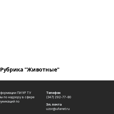
Рубрика "Животные"
информации ПИ № ТУ
Телефон
ы по надзору в сфере
(347) 292-77-80
уникаций по
Эл. почта
uzor@ufanet.ru