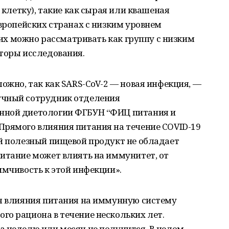
в клетку), такие как сырая или квашеная
европейских странах с низким уровнем
и их можно рассматривать как группу с низким
вторы исследования.
ложно, так как SARS-CoV-2 — новая инфекция, —
учный сотрудник отделения
нной диетологии ФГБУН “ФИЦ питания и
Прямого влияния питания на течение COVID-19
ый полезный пищевой продукт не обладает
итание может влиять на иммунитет, от
имчивость к этой инфекции».
ля влияния питания на иммунную систему
го рациона в течение нескольких лет.
а неделю или месяц не получится. В целом