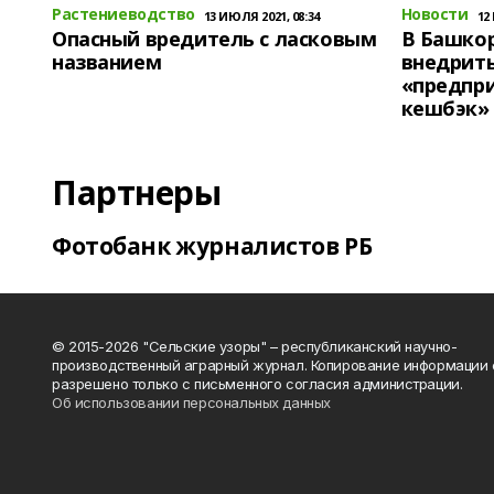
Растениеводство
Новости
13 ИЮЛЯ 2021, 08:34
12
Опасный вредитель с ласковым
В Башко
названием
внедрит
«предпр
кешбэк»
Партнеры
Фотобанк журналистов РБ
© 2015-2026 "Сельские узоры" – республиканский научно-
производственный аграрный журнал. Копирование информации 
разрешено только с письменного согласия администрации.
Об использовании персональных данных