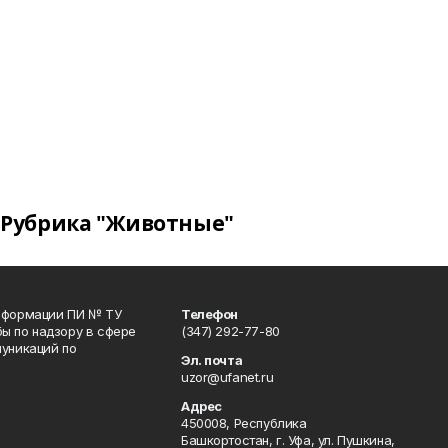
Рубрика "Животные"
информации ПИ № ТУ
Телефон
ы по надзору в сфере
(347) 292-77-80
уникаций по
Эл. почта
uzor@ufanet.ru
Адрес
450008, Республика
Башкортостан, г. Уфа, ул. Пушкина,