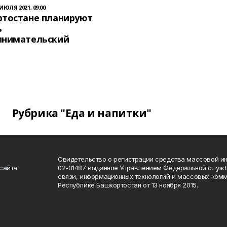
 ИЮЛЯ 2021, 09:00
ртостане планируют
ь
инимательский
Рубрика "Еда и напитки"
Свидетельство о регистрации средства массовой 
сайта
02-01487 выданное Управлением Федеральной служб
связи, информационных технологий и массовых комм
Республике Башкортостан от 13 ноября 2015.