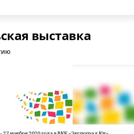
ьская выставка
тию
 27 ноября 2020 года в ВКК «Экспоград Юг»,