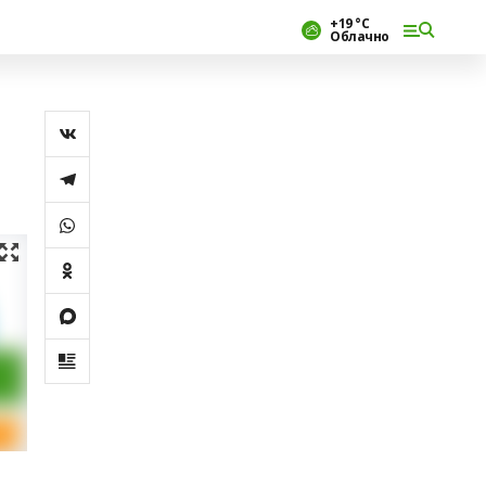
+19 °С
Облачно