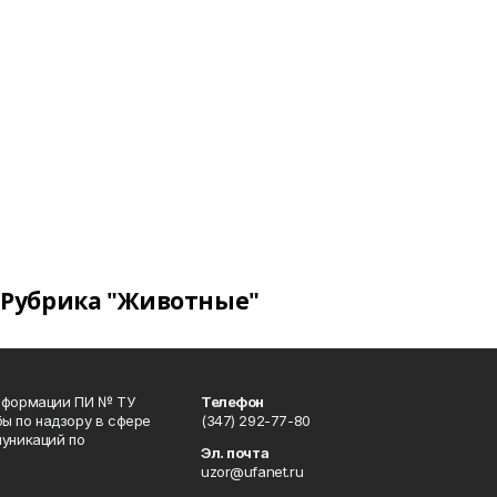
Рубрика "Животные"
информации ПИ № ТУ
Телефон
ы по надзору в сфере
(347) 292-77-80
уникаций по
Эл. почта
uzor@ufanet.ru