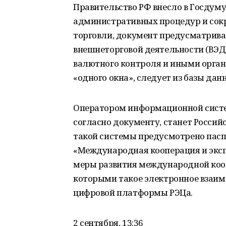
Правительство РФ внесло в Госдум
административных процедур и сок
торговли, документ предусматрива
внешнеторговой деятельности (ВЭД)
валютного контроля и иными орган
«одного окна», следует из базы д
Оператором информационной систем
согласно документу, станет Российс
такой системы предусмотрено пас
«Международная кооперация и эксп
меры развития международной коопе
которыми такое электронное взаим
цифровой платформы РЭЦа.
2 сентября, 13:36