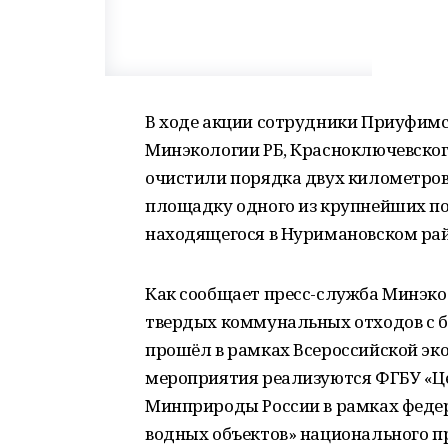
В ходе акции сотрудники Приуфимс
Минэкологии РБ, Красноключевског
очистили порядка двух километров 
площадку одного из крупнейших по
находящегося в Нуримановском рай
Как сообщает пресс-служба Минэко
твердых коммунальных отходов с б
прошёл в рамках Всероссийской эк
мероприятия реализуются ФГБУ «Ц
Минприроды России в рамках феде
водных объектов» национального пр