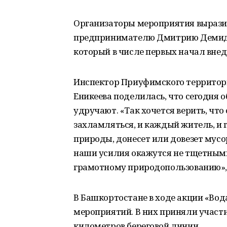
Организаторы мероприятия вырази
предпринимателю Дмитрию Демидов
который в числе первых начал внед
Инспектор Приуфимского территор
Еникеева поделилась, что сегодня 
удручают. «Так хочется верить, чт
захламляться, и каждый житель, и 
природы, донесет или довезет мусор
наши усилия окажутся не тщетными.
грамотному природопользованию», 
В Башкортостане в ходе акции «Вод
мероприятий. В них приняли участи
километров береговой линии.