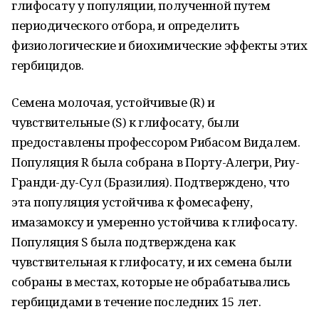
глифосату у популяции, полученной путем
периодического отбора, и определить
физиологические и биохимические эффекты этих
гербицидов.
Семена молочая, устойчивые (R) и
чувствительные (S) к глифосату, были
предоставлены профессором Рибасом Видалем.
Популяция R была собрана в Порту-Алегри, Риу-
Гранди-ду-Сул (Бразилия). Подтверждено, что
эта популяция устойчива к фомесафену,
имазамоксу и умеренно устойчива к глифосату.
Популяция S была подтверждена как
чувствительная к глифосату, и их семена были
собраны в местах, которые не обрабатывались
гербицидами в течение последних 15 лет.