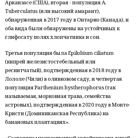
Арканзасе (США), вторая - популяция A.
Tuberculatus (или высокий амарант),
обнаруженная в 2017 году в Онтарио (Канада), и
оба вида были обнаружены на устойчивых к
глифосату полях хлопчатника и сои.
Третья популяция была Epilobium ciliatum
(кипрей железистостебельный или
реснитчатый), подтвержденная в 2018 году в
Лололе (Чили) в оливковом саду, и четвертая
популяция Parthenium hystherophorus (так
называемая, морковная трава, семейства
астровых), подтвержденная в 2020 году в Монте-
Кристи (Доминиканская Республика) на
банановых плантациях».
«Состояние множественной устойчивости дикой