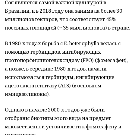
Соя является самой важной культурой в
Бразилии, и в 2018 году она занимала более 30
миллионов гектаров, что соответствует 45%
посевных площадей (~ 35 миллионов га) в стране.
В 1980-х годах борьба с E. heterophylla велась с
помощью гербицидов, ингибирующих
протопорфириногеноксидазу (PPO) (фомесафен),
а позже, в середине 1980-х годов, начали
использоваться гербициды, ингибирующие
ацетолактатсинтазу (ALS) (в основном
имидазолиноны).
Однако в начале 2000-х годов уже были
отобраны биотипы этого вида на предмет
множественной устойчивости к фомесафену и
имазамоксу.