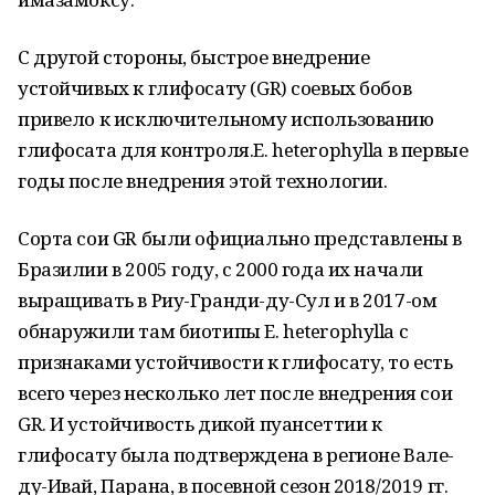
С другой стороны, быстрое внедрение
устойчивых к глифосату (GR) соевых бобов
привело к исключительному использованию
глифосата для контроля.E. heterophylla в первые
годы после внедрения этой технологии.
Сорта сои GR были официально представлены в
Бразилии в 2005 году, с 2000 года их начали
выращивать в Риу-Гранди-ду-Сул и в 2017-ом
обнаружили там биотипы E. heterophylla с
признаками устойчивости к глифосату, то есть
всего через несколько лет после внедрения сои
GR. И устойчивость дикой пуансеттии к
глифосату была подтверждена в регионе Вале-
ду-Ивай, Парана, в посевной сезон 2018/2019 гг.