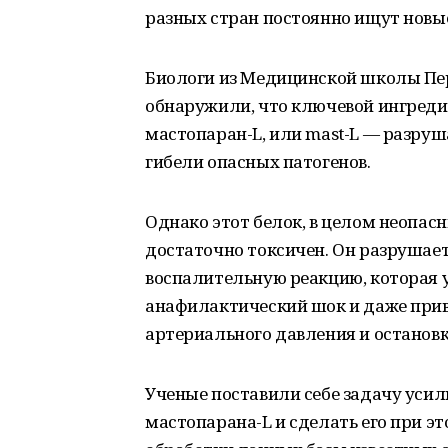
разных стран постоянно ищут новы
Биологи из Медицинской школы Пе
обнаружили, что ключевой ингредиен
мастопаран-L, или mast-L — разруш
гибели опасных патогенов.
Однако этот белок, в целом неопасн
достаточно токсичен. Он разрушае
воспалительную реакцию, которая 
анафилактический шок и даже приве
артериального давления и останов
Ученые поставили себе задачу уси
мастопарана-L и сделать его при 