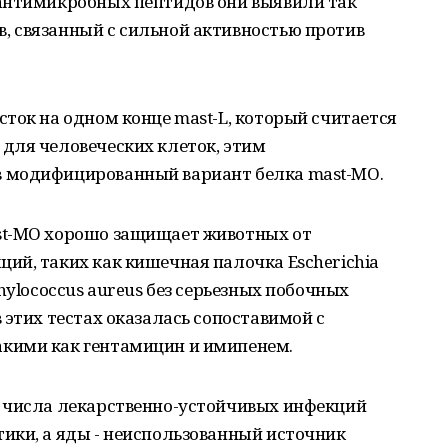
антимикробных пептидов они выявили так
 связанный с сильной активностью против
ток на одном конце mast-L, который считается
для человеческих клеток, этим
 модифицированный вариант белка mast-МО.
st-МО хорошо защищает животных от
ий, таких как кишечная палочка Escherichia
hylococcus aureus без серьезных побочных
 этих тестах оказалась сопоставимой с
кими как гентамицин и имипенем.
 числа лекарственно-устойчивых инфекций
ики, а яды - неиспользованный источник