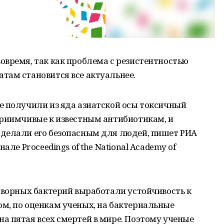
овремя, так как проблема с резистентностью
там становится все актуальнее.
е получили из яда азиатской осы токсичный
приимчивые к известным антибиотикам, и
делали его безопасным для людей, пишет РИА
але Proceedings of the National Academy of
творных бактерий выработали устойчивость к
м, по оценкам ученых, на бактериальные
а пятая всех смертей в мире. Поэтому ученые