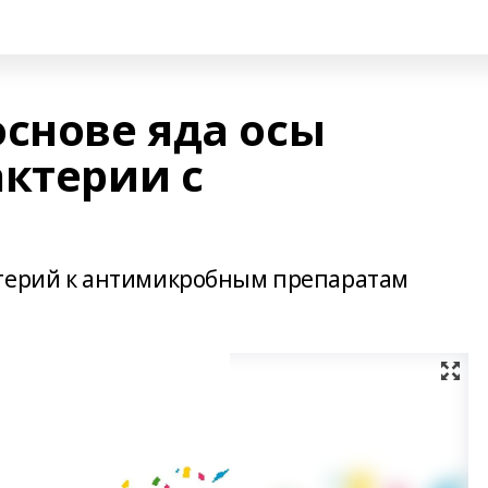
основе яда осы
актерии с
ктерий к антимикробным препаратам