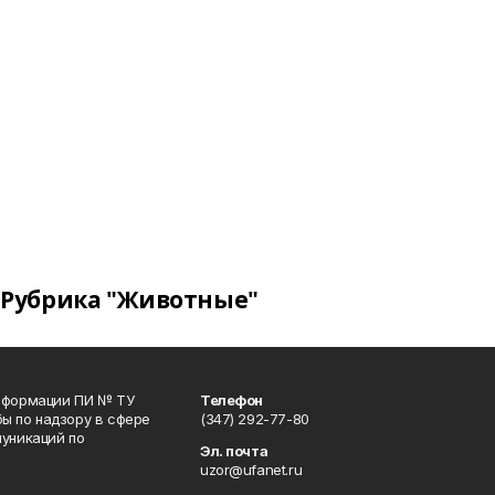
Рубрика "Животные"
информации ПИ № ТУ
Телефон
ы по надзору в сфере
(347) 292-77-80
уникаций по
Эл. почта
uzor@ufanet.ru