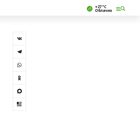
+27 °С
Облачно