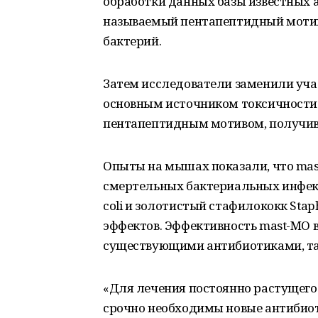
обработки данных базы известных 
называемый пентапептидный мотив,
бактерий.
Затем исследователи заменили учас
основным источником токсичности 
пентапептидным мотивом, получив
Опыты на мышах показали, что ma
смертельных бактериальных инфекц
coli и золотистый стафилококк Stap
эффектов. Эффективность mast-МО в
существующими антибиотиками, та
«Для лечения постоянно растущего
срочно необходимы новые антибиот