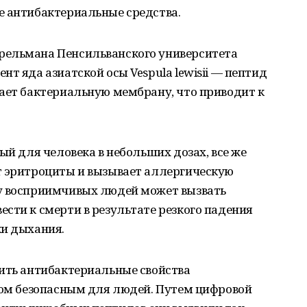
е антибактериальные средства.
рельмана Пенсильванского университета
т яда азиатской осы Vespula lewisii — пептид
ает бактериальную мембрану, что приводит к
ый для человека в небольших дозах, все же
т эритроциты и вызывает аллергическую
у восприимчивых людей может вызвать
сти к смерти в результате резкого падения
ки дыхания.
лить антибактериальные свойства
этом безопасным для людей. Путем цифровой