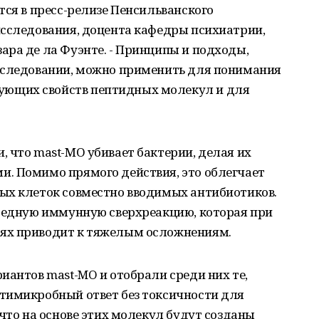
тся в пресс-релизе Пенсильванского
исследования, доцента кафедры психиатрии,
ара де ла Фуэнте. - Принципы и подходы,
сследовании, можно применить для понимания
ющих свойств пептидных молекул и для
 что mast-МО убивает бактерии, делая их
. Помимо прямого действия, это облегчает
ых клеток совместно вводимых антибиотиков.
вредную иммунную сверхреакцию, которая при
ях приводит к тяжелым осложнениям.
иантов mast-MO и отобрали среди них те,
тимикробный ответ без токсичности для
 что на основе этих молекул будут созданы