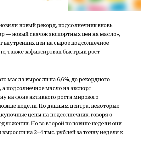
новили новый рекорд, подсолнечник вновь
р — новый скачок экспортных цен на масло»,
ст внутренних цен на сырое подсолнечное
е, также зафиксирован быстрый рост
о масла выросли на 6,6%, до рекордного
у, а подсолнечное масло на экспорт
нну на фоне активного роста мирового
ловине недели. По данным центра, некоторые
купочные цены на подсолнечник, говоря о
едложении. Но во второй половине недели они
 выросли на 2−4 тыс. рублей за тонну неделя к