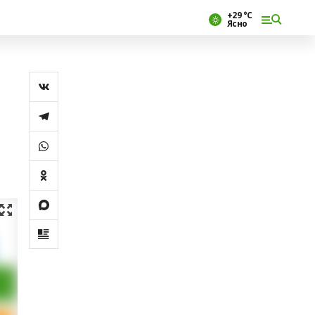
+29 °С
Ясно