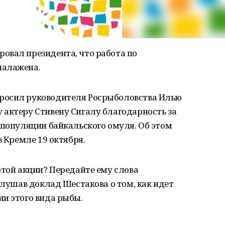
овал президента, что работа по
налажена.
росил руководителя Росрыболовства Илью
 актеру Стивену Сигалу благодарность за
 популяции байкальского омуля. Об этом
в Кремле 19 октября.
этой акции? Передайте ему слова
слушав доклад Шестакова о том, как идет
и этого вида рыбы.