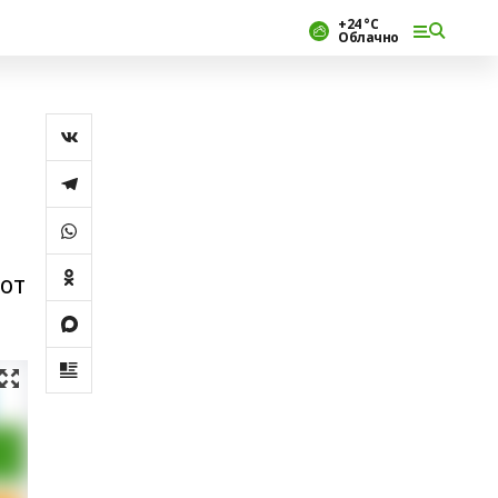
+24 °С
Облачно
 от