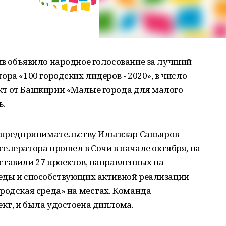
ив объявило народное голосование за лучший
ра «100 городских лидеров - 2020», в число
кт от Башкирии «Малые города для малого
ь.
о предпринимательству Ильгизар Саньяров
елератора прошел в Сочи в начале октября, на
ставили 27 проектов, направленных на
еды и способствующих активной реализации
родская среда» на местах. Команда
кт, и была удостоена диплома.