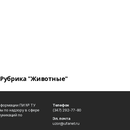
Рубрика "Животные"
информации ПИ № ТУ
Телефон
ы по надзору в сфере
(347) 292-77-80
уникаций по
Эл. почта
uzor@ufanet.ru