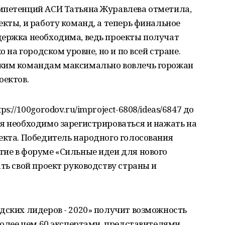
мпетенций АСИ Татьяна Журавлева отметила,
екты, и работу команд, а теперь финальное
держка необходима, ведь проекты получат
о на городском уровне, но и по всей стране.
ским командам максимально вовлечь горожан
оектов.
s://100gorodov.ru/improject-6808/ideas/6847 до
я необходимо зарегистрироваться и нажать на
екта. Победитель народного голосования
тие в форуме «Сильные идеи для нового
ать свой проект руководству страны и
дских лидеров - 2020» получит возможность
 более чем 60 экспертами, представителями