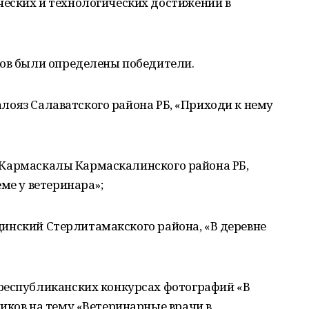
еских и технологических достижений в
ков были определены победители.
Малояз Салаватского района РБ, «Приходи к нему
с. Кармаскалы Кармаскалинского района РБ,
ме у ветеринара»;
Рощинский Стерлитамакского района, «В деревне
республиканских конкурсах фотографий «В
иков на тему «Ветеринарные врачи в