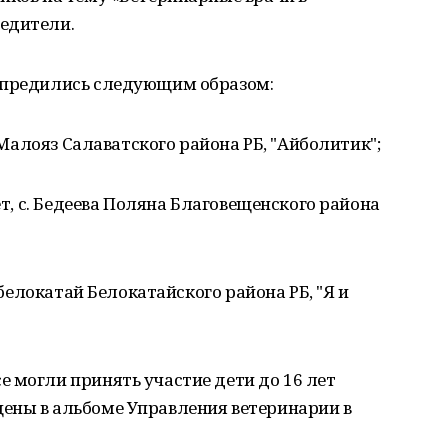
едители.
спредились следующим образом:
. Малояз Салаватского района РБ, "Айболитик";
ет, с. Бедеева Поляна Благовещенского района
вобелокатай Белокатайского района РБ, "Я и
 могли принять участие дети до 16 лет
ены в альбоме Управления ветеринарии в