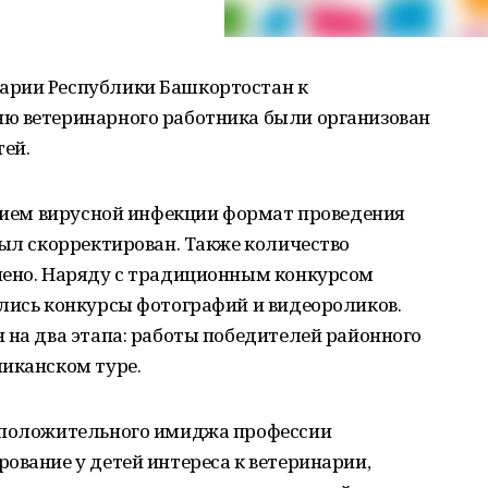
арии Республики Башкортостан к
ю ветеринарного работника были организован
тей.
ением вирусной инфекции формат проведения
был скорректирован. Также количество
чено. Наряду с традиционным конкурсом
ились конкурсы фотографий и видеороликов.
 на два этапа: работы победителей районного
ликанском туре.
е положительного имиджа профессии
ование у детей интереса к ветеринарии,