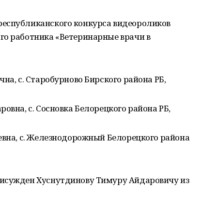
республиканского конкурса видеороликов
го работника «Ветеринарные врачи в
на, с. Старобурново Бирского района РБ,
овна, с. Сосновка Белорецкого района РБ,
евна, с. Железнодорожный Белорецкого района
рисужден Хуснутдинову Тимуру Айдаровичу из