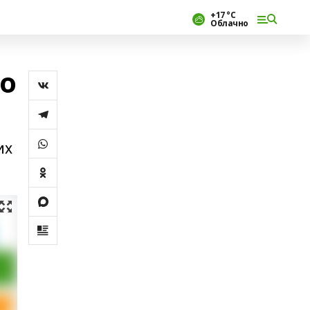
+17 °С
Облачно
ко
их