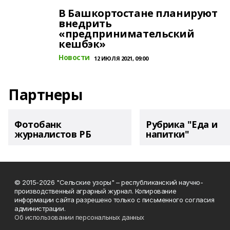
В Башкортостане планируют
внедрить
«предпринимательский
кешбэк»
Новости
12 ИЮЛЯ 2021, 09:00
Партнеры
Фотобанк
Рубрика "Еда и
журналистов РБ
напитки"
© 2015-2026 "Сельские узоры" – республиканский научно-
производственный аграрный журнал. Копирование
информации сайта разрешено только с письменного согласия
администрации.
Об использовании персональных данных