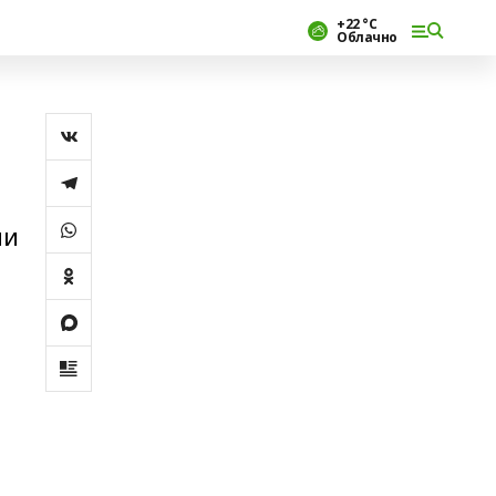
+22 °С
Облачно
ии