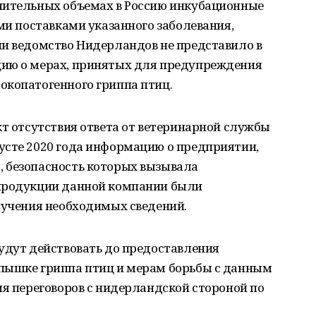
чительных объемах в Россию инкубационные
ими поставками указанного заболевания,
ии ведомство Нидерландов не представило в
цию о мерах, принятых для предупреждения
окопатогенного гриппа птиц.
кт отсутствия ответа от ветеринарной службы
усте 2020 года информацию о предприятии,
 безопасность которых вызывала
 продукции данной компании были
лучения необходимых сведений.
удут действовать до предоставления
пышке гриппа птиц и мерам борьбы с данным
ия переговоров с нидерландской стороной по