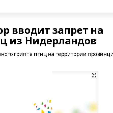
р вводит запрет на
иц из Нидерландов
нного гриппа птиц на территории провинц