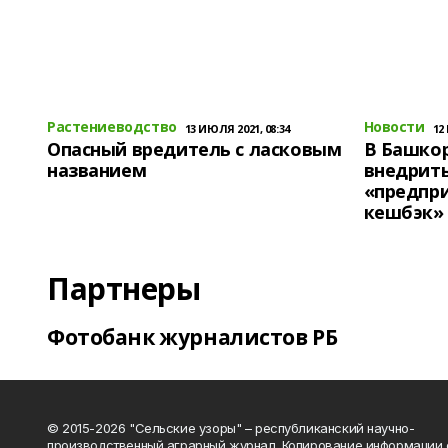
Растениеводство
Новости
13 ИЮЛЯ 2021, 08:34
12
Опасный вредитель с ласковым
В Башко
названием
внедрит
«предпр
кешбэк»
Партнеры
Фотобанк журналистов РБ
© 2015-2026 "Сельские узоры" – республиканский научно-
производственный аграрный журнал. Копирование информации 