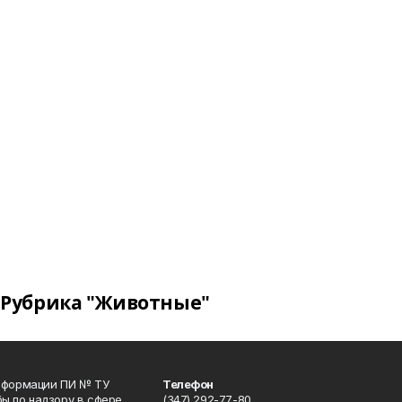
Рубрика "Животные"
информации ПИ № ТУ
Телефон
ы по надзору в сфере
(347) 292-77-80