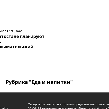
 ИЮЛЯ 2021, 09:00
ртостане планируют
ь
инимательский
Рубрика "Еда и напитки"
Свидетельство о регистрации средства массовой 
сайта
02-01487 выданное Управлением Федеральной служб