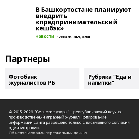
В Башкортостане планируют
внедрить
«предпринимательский
кешбэк»
Новости
12 ИЮЛЯ 2021, 09:00
Партнеры
Фотобанк
Рубрика "Еда и
журналистов РБ
напитки"
© 2015-2026 "Сельские узоры" – республиканский научно-
производственный аграрный журнал. Копирование
информации сайта разрешено только с письменного согласия
администрации.
Об использовании персональных данных