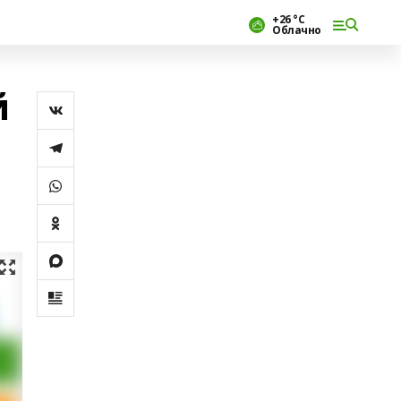
+26 °С
Облачно
й