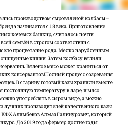
ались производством сыровяленой колбасы –
бренда начинается с 18 века. Приготовление
пных кочевых башкир, считалось почти
всей семьёй в строгом соответствии с
висело процветание рода. Мелко нарубленным
очищенные кишки. Затем колбасу вялили.
нсервации. Вяленое мясо может храниться от
каких консервантов!Полный процесс созревания
есяцев. В старину готовый казы хранили вместе
я постоянную температуру в ларе, и мясо
можно употреблять в сыром виде, а можно
з лучших производителей качественного казы
а КФХ Алимбеков Алмаз Галинурович, который
нкурс. До 2019 года фермер долгие годы