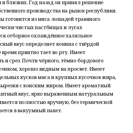
 и близких. Год назад он принял решение
ственного производства на рынок республики.
 готовится из мяса лошадей травяного
ически чистых пастбищах и лугах
тся отборное охлаждённое халяльное
сный вкус определяет конина с твёрдой
е время приятно тает во рту. Имеет
ь и срез. Почти чёрного, тёмно-бордового
енком, хорошо видным на просвет. Имеет
ельных кусков мяса и крупных кусочков жира,
 вырезки с конским жиром. Имеет ароматный
антный вкус, ярко выраженным натуральным
ивается полностью вручную, без термической
ается в вакуумный пакет.