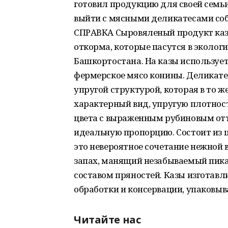
готовил продукцию для своей семьи
выйти с мясными деликатесами соб
СПРАВКА Сыровяленый продукт казы
откорма, которые пасутся в эколог
Башкортостана. На казы используе
фермерское мясо конины. Деликате
упругой структурой, которая в то ж
характерный вид, упругую плотност
цвета с выраженным рубиновым отт
идеальную пропорцию. Состоит из ц
это невероятное сочетание нежной
запах, манящий незабываемый пик
составом пряностей. Казы изготавл
обработки и консервации, упаковыв
Читайте нас