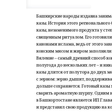
Башкирские народы издавна заним
казы. История этого регионального 
казы, незаменимого продукта у сте
священным ритуалом. Его готовили 
канонами ислама, ведь от этого за
конским мясом и жиром заполняли 
Вяление – самый древний способ ко
полугода до нескольких лет – и ни
казы длится от полутора до двух м
с зерном: зерно дышит, поддержива
дольше сохраняется. Готовый казы 
сварить ароматную шурпу. Одним и
в Башкортостане является ИП Глав
и представил свою продукцию на ко