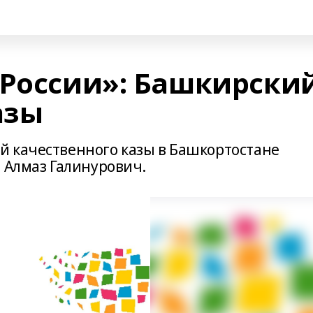
 России»: Башкирски
азы
 качественного казы в Башкортостане
 Алмаз Галинурович.