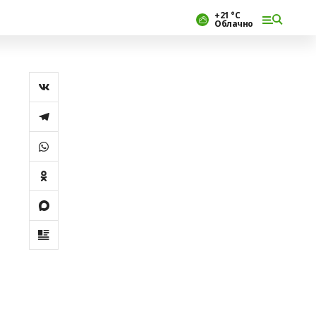
+21 °С
Облачно