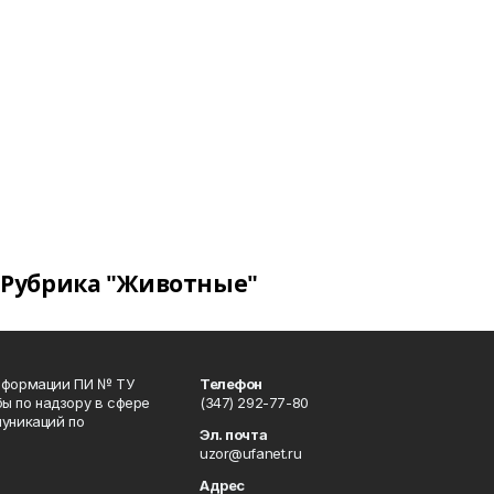
Рубрика "Животные"
информации ПИ № ТУ
Телефон
ы по надзору в сфере
(347) 292-77-80
уникаций по
Эл. почта
uzor@ufanet.ru
Адрес