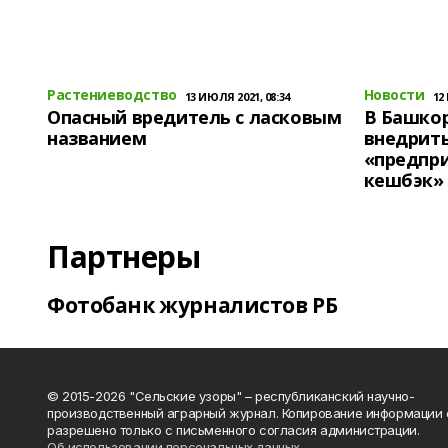
Растениеводство
Новости
13 ИЮЛЯ 2021, 08:34
12
Опасный вредитель с ласковым
В Башко
названием
внедрит
«предпр
кешбэк»
Партнеры
Фотобанк журналистов РБ
© 2015-2026 "Сельские узоры" – республиканский научно-
производственный аграрный журнал. Копирование информации 
разрешено только с письменного согласия администрации.
Об использовании персональных данных