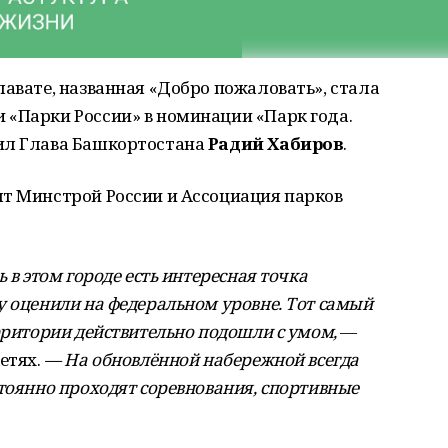
лавате, названная «Добро пожаловать», стала
 «Парки России» в номинации «Парк года.
ил Глава Башкортостана
Радий Хабиров
.
ят Минстрой России и Ассоциация парков
 в этом городе есть интересная точка
у оценили на федеральном уровне.
Тот самый
ерритории действительно подошли с умом
,
—
етях.
—
На обновлённой набережной всегда
стоянно проходят соревнования, спортивные