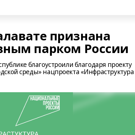
алавате признана
вным парком России
спублике благоустроили благодаря проекту
дской среды» нацпроекта «Инфраструктура