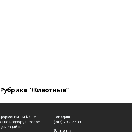
Рубрика "Животные"
информации ПИ № ТУ
Телефон
ы по надзору в сфере
(347) 292-77-80
уникаций по
Эл. почта