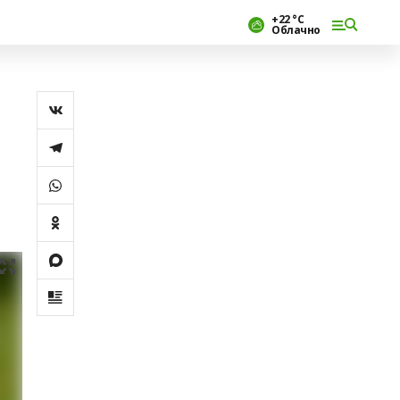
+22 °С
Облачно