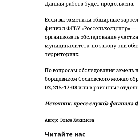
Данная работа будет продолжена.
Если вы заметили обширные заросл
филиал ФГБУ «Россельхозцентр» —
организовать обследование участк
муниципалитета: по закону они об
территориях.
По вопросам обследования земель н
борщевиком Сосновского можно об
03, 215-17-08
или в районные отдел
Источник: пресс-служба филиала Ф
Автор:
Эльза Хакимова
Читайте нас