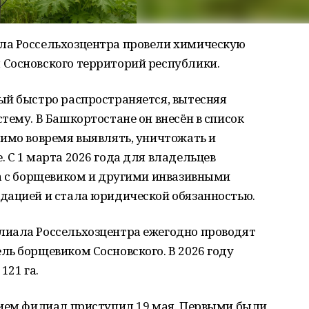
ла Россельхозцентра провели химическую
Сосновского территорий республики.
ый быстро распространяется, вытесняя
тему. В Башкортостане он внесён в список
димо вовремя выявлять, уничтожать и
 С 1 марта 2026 года для владельцев
ба с борщевиком и другими инвазивными
дацией и стала юридической обязанностью.
лиала Россельхозцентра ежегодно проводят
ь борщевиком Сосновского. В 2026 году
121 га.
нием филиал приступил 19 мая. Первыми были