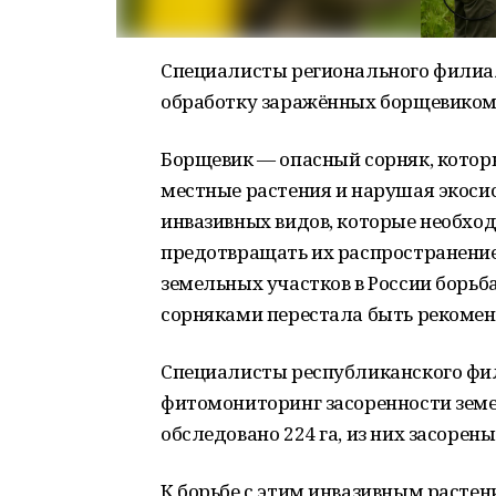
Специалисты регионального филиа
обработку заражённых борщевиком 
Борщевик — опасный сорняк, котор
местные растения и нарушая экосис
инвазивных видов, которые необхо
предотвращать их распространение.
земельных участков в России борь
сорняками перестала быть рекомен
Специалисты республиканского фи
фитомониторинг засоренности земел
обследовано 224 га, из них засорены 
К борьбе с этим инвазивным расте