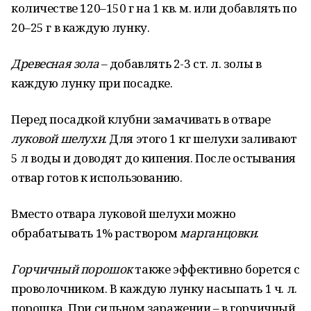
количестве 120–150 г на 1 кв. м. или добавлять по
20–25 г в каждую лунку.
Древесная зола
– добавлять 2-3 ст. л. золы в
каждую лунку при посадке.
Перед посадкой клубни замачивать в отваре
луковой шелухи
. Для этого 1 кг шелухи заливают
5 л воды и доводят до кипения. После остывания
отвар готов к использованию.
Вместо отвара луковой шелухи можно
обрабатывать 1% раствором
марганцовки
.
Горчичный порошок
также эффективно борется с
проволочником. В каждую лунку насыпать 1 ч. л.
порошка. При сильном заражении – в горчичный