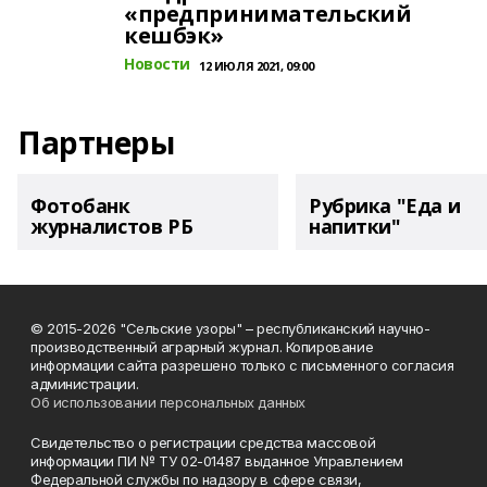
«предпринимательский
кешбэк»
Новости
12 ИЮЛЯ 2021, 09:00
Партнеры
Фотобанк
Рубрика "Еда и
журналистов РБ
напитки"
© 2015-2026 "Сельские узоры" – республиканский научно-
производственный аграрный журнал. Копирование
информации сайта разрешено только с письменного согласия
администрации.
Об использовании персональных данных
Свидетельство о регистрации средства массовой
информации ПИ № ТУ 02-01487 выданное Управлением
Федеральной службы по надзору в сфере связи,