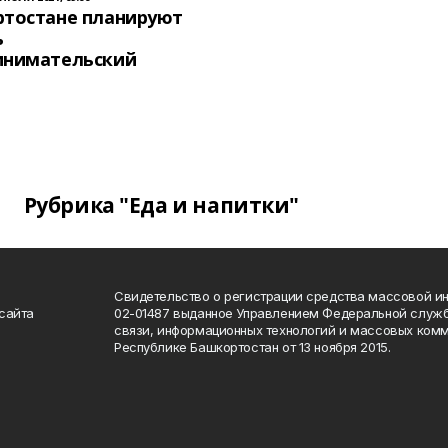
ртостане планируют
ь
инимательский
Рубрика "Еда и напитки"
Свидетельство о регистрации средства массовой 
сайта
02-01487 выданное Управлением Федеральной служб
связи, информационных технологий и массовых комм
Республике Башкортостан от 13 ноября 2015.