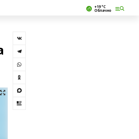
+19 °С
Облачно
а