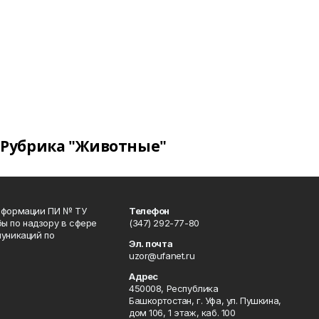
Рубрика "Животные"
информации ПИ № ТУ
Телефон
ы по надзору в сфере
(347) 292-77-80
уникаций по
Эл. почта
uzor@ufanet.ru
Адрес
450008, Республика
Башкортостан, г. Уфа, ул. Пушкина,
дом 106, 1 этаж, каб. 100