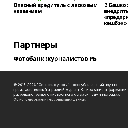
Опасный вредитель с ласковым
В Башко
названием
внедрит
«предпр
кешбэк»
Партнеры
Фотобанк журналистов РБ
© 2015-2026 "Сельские узоры" – республиканский научно-
производственный аграрный журнал. Копирование информации 
разрешено только с письменного согласия администрации.
Об использовании персональных данных