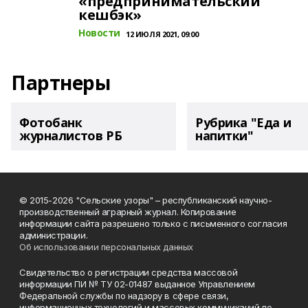
«предпринимательский
кешбэк»
Новости
12 ИЮЛЯ 2021, 09:00
Партнеры
Фотобанк
Рубрика "Еда и
журналистов РБ
напитки"
© 2015-2026 "Сельские узоры" – республиканский научно-
производственный аграрный журнал. Копирование
информации сайта разрешено только с письменного согласия
администрации.
Об использовании персональных данных
Свидетельство о регистрации средства массовой
информации ПИ № ТУ 02-01487 выданное Управлением
Федеральной службы по надзору в сфере связи,
информационных технологий и массовых коммуникаций по