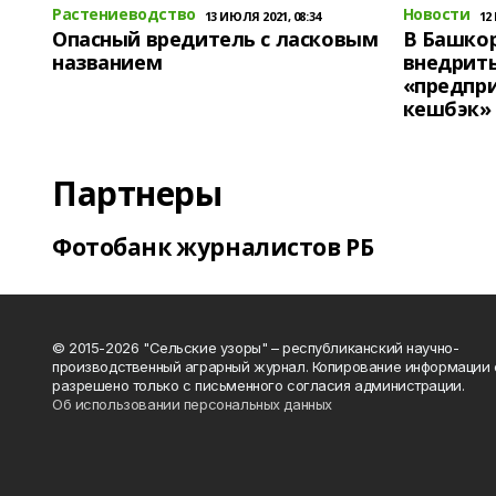
Растениеводство
Новости
13 ИЮЛЯ 2021, 08:34
12
Опасный вредитель с ласковым
В Башко
названием
внедрит
«предпр
кешбэк»
Партнеры
Фотобанк журналистов РБ
© 2015-2026 "Сельские узоры" – республиканский научно-
производственный аграрный журнал. Копирование информации 
разрешено только с письменного согласия администрации.
Об использовании персональных данных