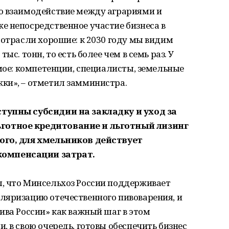
о взаимодействие между аграриями и
е непосредственное участие бизнеса в
 отрасли хорошие: к 2030 году мы видим
ыс. тонн, то есть более чем в семь раз. У
имое: компетенции, специалисты, земельные
ки», – отметил замминистра.
тупны субсидии на закладку и уход за
готное кредитование и льготный лизинг
ого, для хмельников действует
омпенсации затрат.
, что Минсельхоз России поддерживает
ляризацию отечественного пивоварения, и
ива России» как важный шаг в этом
, в свою очередь, готовы обеспечить бизнес