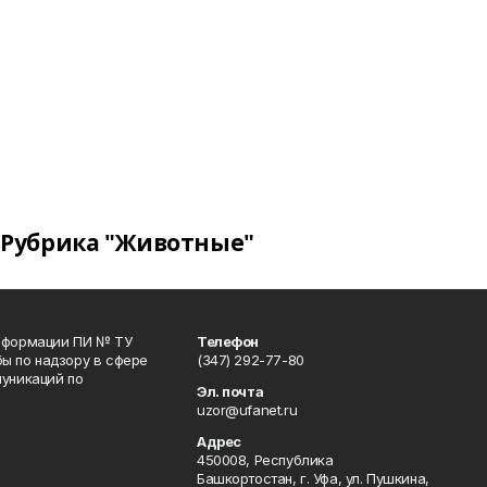
Рубрика "Животные"
информации ПИ № ТУ
Телефон
ы по надзору в сфере
(347) 292-77-80
уникаций по
Эл. почта
uzor@ufanet.ru
Адрес
450008, Республика
Башкортостан, г. Уфа, ул. Пушкина,