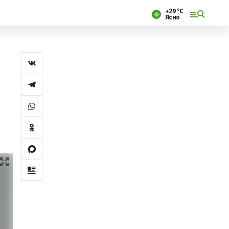
+29 °С
Ясно