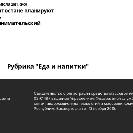
 ИЮЛЯ 2021, 09:00
ртостане планируют
ь
инимательский
Рубрика "Еда и напитки"
Свидетельство о регистрации средства массовой 
сайта
02-01487 выданное Управлением Федеральной служб
связи, информационных технологий и массовых комм
Республике Башкортостан от 13 ноября 2015.